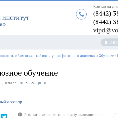
Контакты для
(8442) 3
(8442) 3
vipd@vo
АВТ
рофсоюзы
»
Волгоградский институт профсоюзного движения
»
Обучение
» П
юзное обучение
0, Четверг
5 559
0
ный договор