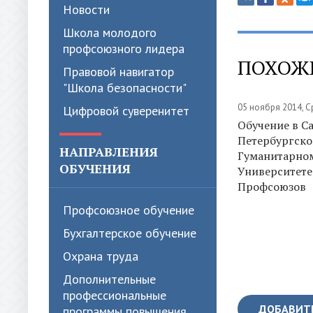
Новости
Школа молодого
профсоюзного лидера
ПОХОЖ
Правовой навигатор
"Школа безопасности"
05 ноября 2014, 
Цифровой суверенитет
Обучение в С
Петербургск
НАПРАВЛЕНИЯ
Гуманитарно
ОБУЧЕНИЯ
Университете
Профсоюзов
Профсоюзное обучение
Бухгалтерское обучение
Охрана труда
Дополнительные
профессиональные
ДОБАВИТ
программы повышения