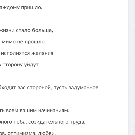
у пришло.
тало больше,
не прошло.
тся желания,
у уйдут.
т вас стороной, пусть задуманное
м вашим начинаниям.
а, созидательного труда,
тимизма, любви,