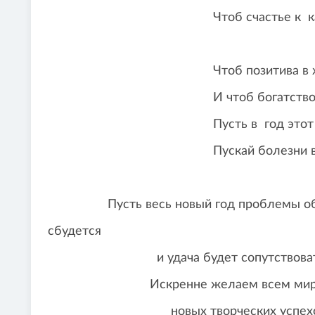
Чтоб счастье к каждом
Чтоб позитива в жизни с
И чтоб богатство мимо 
Пусть в год этот исполня
Пускай болезни в сторон
Пусть весь новый год проблемы обходя
сбудется
и удача будет сопутствовать все
Искренне желаем всем мирного неб
новых творческих успехов, оп