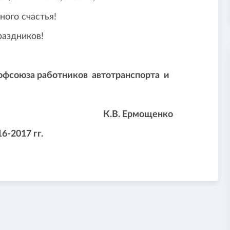
счастья!
иков!
фсоюза работников автотранспорта и
ель
К.В. Ермощенко
6-2017 гг.