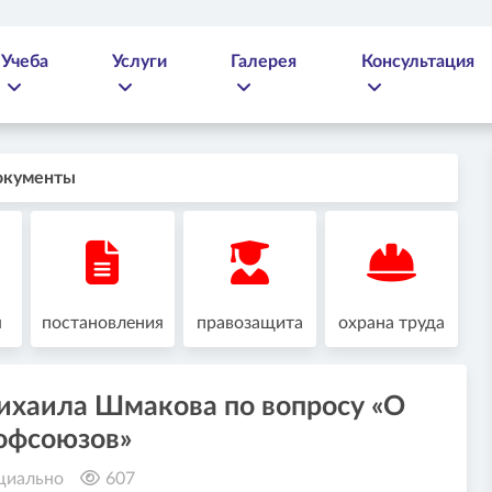
Учеба
Услуги
Галерея
Консультация
окументы
я
постановления
правозащита
охрана труда
хаила Шмакова по вопросу «О
рофсоюзов»
циально
607