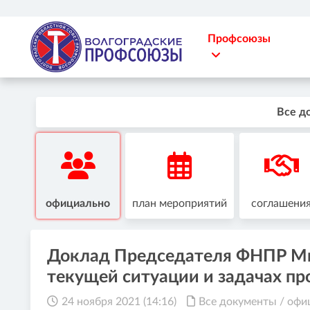
Профсоюзы
Все д
официально
план мероприятий
соглашени
Доклад Председателя ФНПР Ми
текущей ситуации и задачах п
24 ноября 2021 (14:16)
Все документы
/
офи