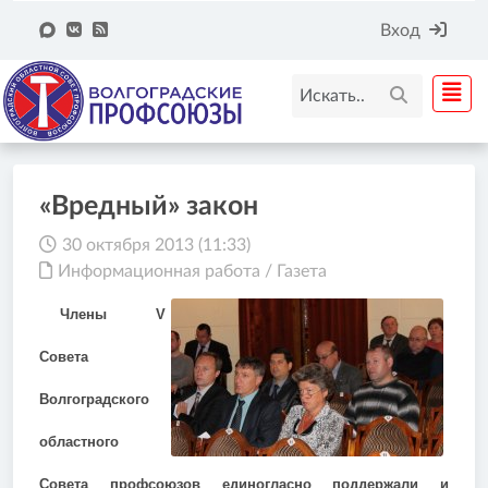
Вход
«Вредный» закон
30 октября 2013 (11:33)
Информационная работа
/
Газета
Члены
V
Совета
Волгоградского
областного
Совета профсоюзов единогласно поддержали и