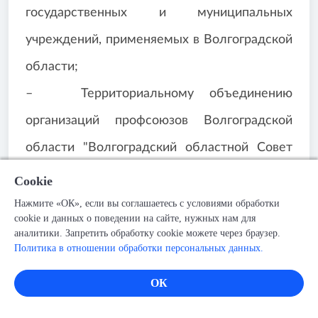
государственных и муниципальных
учреждений, применяемых в Волгоградской
области;
– Территориальному объединению
организаций профсоюзов Волгоградской
области "Волгоградский областной Совет
профсоюзов" организовать проведение
Cookie
аналогичного мониторинга;
Нажмите «ОК», если вы соглашаетесь с условиями обработки
cookie и данных о поведении на сайте, нужных нам для
– включить в план работы Волгоградской
аналитики. Запретить обработку cookie можете через браузер.
Политика в отношении обработки персональных данных.
областной трехсторонней комиссии по
регулированию социально-трудовых
ОК
отношений на 2012 год (первый квартал)