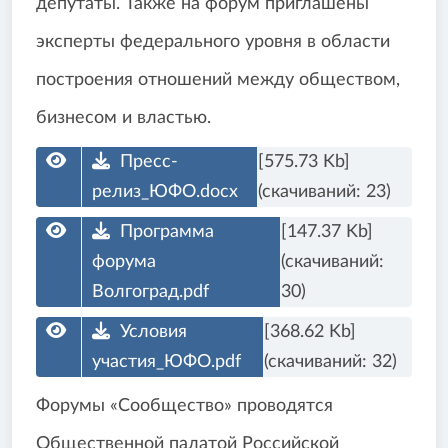
депутаты. Также на форум приглашены
эксперты федерального уровня в области
построения отношений между обществом,
бизнесом и властью.
Пресс-
[575.73 Kb]
релиз_ЮФО.docx
(cкачиваний: 23)
Программа
[147.37 Kb]
форума
(cкачиваний:
Волгоград.pdf
30)
Условия
[368.62 Kb]
участия_ЮФО.pdf
(cкачиваний: 32)
Форумы «Сообщество» проводятся
Общественной палатой Российской