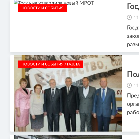
Го
НОВОСТИ И СОБЫТИЯ
11
Госд
зако
разм
НОВОСТИ И СОБЫТИЯ / ГАЗЕТА
По
11
Пред
орга
рабо