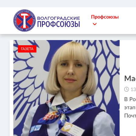
Профсоюзы
ГАЗЕТА
Ма
13
В Ро
этап
Поч