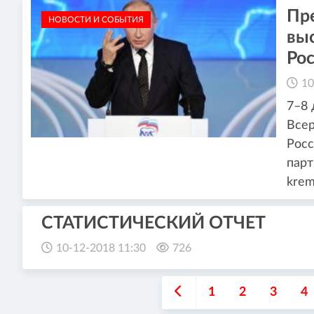
Пр
НОВОСТИ И СОБЫТИЯ
выс
Рос
10
7–8 
Всер
Росс
парт
krem
СТАТИСТИЧЕСКИЙ ОТЧЕТ
10-12-2018 11:30
726
1
2
3
4