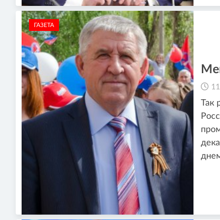
ГАЗЕТА
Ме
11
Так 
Росс
пром
дека
дне