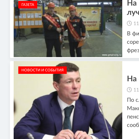
На
ГАЗЕТА
лу
11
В фи
соре
фрез
НОВОСТИ И СОБЫТИЯ
На 
11
По с
Макс
пенс
сооб