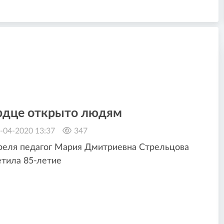
рдце открыто людям
-04-2020 13:37
347
реля педагог Мария Дмитриевна Стрельцова
тила 85-летие