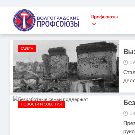
Профсоюзы
ГАЗЕТА
Вы
09
Стал
дело
Бе
НОВОСТИ И СОБЫТИЯ
08
През
руко