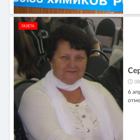
ГАЗЕТА
Се
08
6 ап
отме