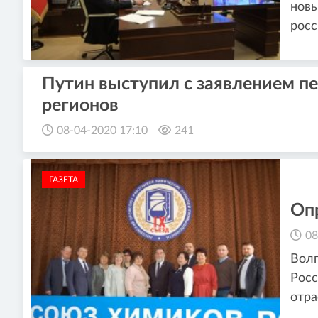
новы
росс
Путин выступил с заявлением п
регионов
08-04-2020 17:10
241
ГАЗЕТА
Оп
08
Волг
Росс
отр