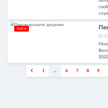
полу
сооб
служ
Пе
ГАЗЕТА
07
Пен
Волг
2020
1
...
6
7
8
9