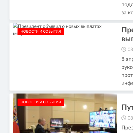
подд
за к
Пр
НОВОСТИ И СОБЫТИЯ
вы
08
8 ап
руко
прот
инфе
НОВОСТИ И СОБЫТИЯ
Пут
08
През