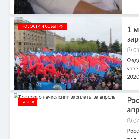
НОВОСТИ И СОБЫТИЯ
1 м
зар
08
Фед
утве
2020
Рос
ГАЗЕТА
ап
07
Росс