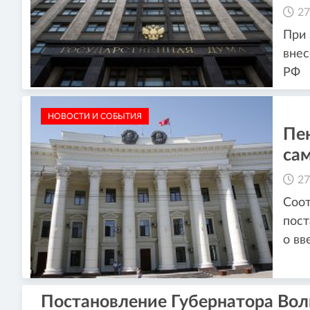
27
При
внес
РФ
НОВОСТИ И СОБЫТИЯ
Пе
са
27
Соот
пост
о вв
Постановление Губернатора Вол