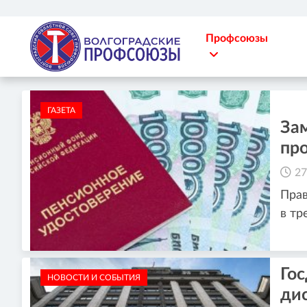
Профсоюзы
ГАЗЕТА
За
пр
27
Прав
в тр
Гос
НОВОСТИ И СОБЫТИЯ
ди