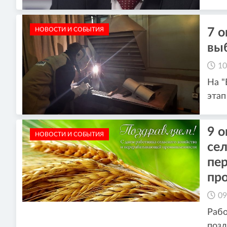
НОВОСТИ И СОБЫТИЯ
7 о
вы
10
На 
этап
9 о
НОВОСТИ И СОБЫТИЯ
сел
пе
пр
09
Раб
позд