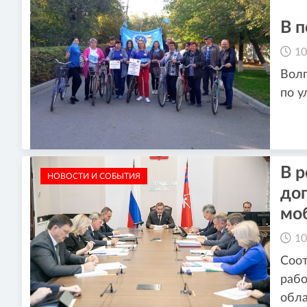
В 
10
Волг
по у
В 
НОВОСТИ И СОБЫТИЯ
до
мо
10
Соот
рабо
обла