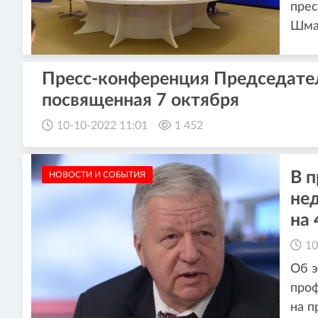
пре
Шма
Пресс-конференция Председат
посвященная 7 октября
10-10-2022 11:01
1 452
В 
НОВОСТИ И СОБЫТИЯ
не
на 
10
Об 
про
на п