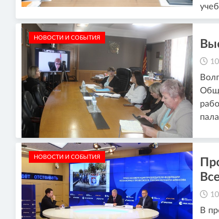
учеб
НОВОСТИ И СОБЫТИЯ
Вы
10
Волг
Обще
раб
пала
НОВОСТИ И СОБЫТИЯ
Пр
Вс
10
В пр