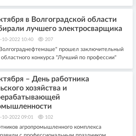
ктября в Волгоградской области
бирали лучшего электросварщика
-10-2022 10:40
207
"Волгограднефтемаше" прошел заключительный
 областного конкурса "Лучший по профессии"
ктября – День работника
ьского хозяйства и
рерабатывающей
омышленности
-10-2022 09:01
102
отников агропромышленного комплекса
равили с профессиональным праздником