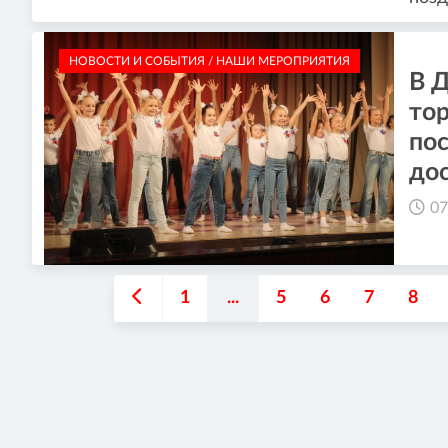
НОВОСТИ И СОБЫТИЯ / НАШИ МЕРОПРИЯТИЯ
В 
то
по
до
07
1
...
5
6
7
8