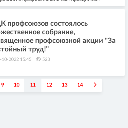
ДК профсоюзов состоялось
ржественное собрание,
священное профсоюзной акции "За
стойный труд!"
-10-2022 15:45
523
9
10
11
12
13
14