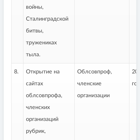
войны,
Сталинградской
битвы,
тружениках
тыла.
8.
Открытие на
Облсовпроф,
20
сайтах
членские
го
облсовпрофа,
организации
членских
организаций
рубрик,