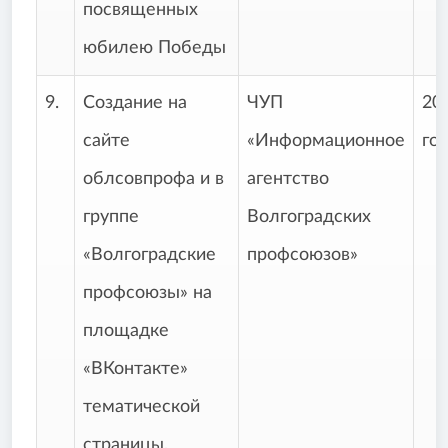
посвященных
юбилею Победы
9.
Создание на
ЧУП
20
сайте
«Информационное
го
облсовпрофа и в
агентство
группе
Волгоградских
«Волгоградские
профсоюзов»
профсоюзы» на
площадке
«ВКонтакте»
тематической
страницы,