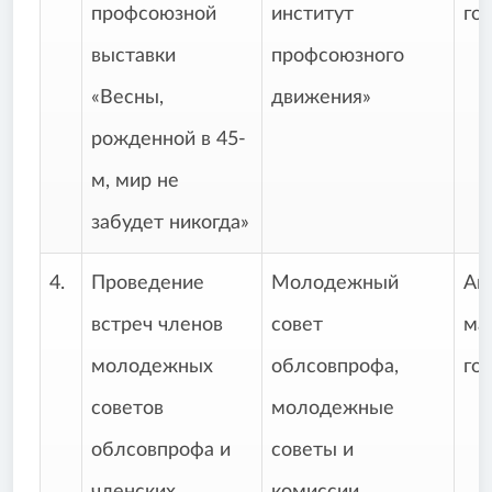
профсоюзной
институт
го
выставки
профсоюзного
«Весны,
движения»
рожденной в 45-
м, мир не
забудет никогда»
4.
Проведение
Молодежный
Ап
встреч членов
совет
ма
молодежных
облсовпрофа,
го
советов
молодежные
облсовпрофа и
советы и