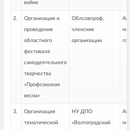
войне
2.
Организация и
Облсовпроф,
Ап
проведение
членские
ма
областного
организации
го
фестиваля
самодеятельного
творчества
«Профсоюзная
весна»
3.
Организация
НУ ДПО
Ап
тематической
«Волгоградский
ма