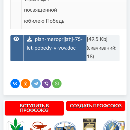
посвященной
юбилею Победы
plan-meroprijatij-75-
[49.5 Kb]
let-pobedy-v-vov.doc
(cкачиваний:
18)
ВСТУПИТЬ В
СОЗДАТЬ ПРОФСОЮЗ
ПРОФСОЮЗ