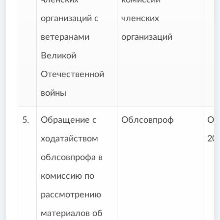
членских
комиссии
организаций с
членских
ветеранами
организаций
Великой
Отечественной
войны
5.
Обращение с
Облсовпроф
Ок
ходатайством
20
облсовпрофа в
комиссию по
рассмотрению
материалов об