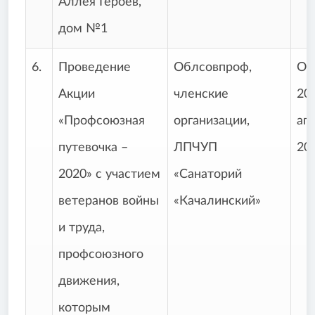
Аллея Героев,
дом №1
6.
Проведение
Облсовпроф,
Ок
Акции
членские
20
«Профсоюзная
организации,
ап
путевочка –
ЛПЧУП
202
2020» с участием
«Санаторий
ветеранов войны
«Качалинский»
и труда,
профсоюзного
движения,
которым