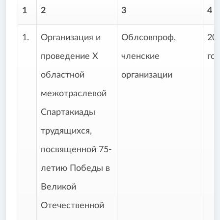
1
2
3
4
1.
Организация и
Облсовпроф,
20
проведение Х
членские
го
областной
организации
межотраслевой
Спартакиады
трудящихся,
посвященной 75-
летию Победы в
Великой
Отечественной