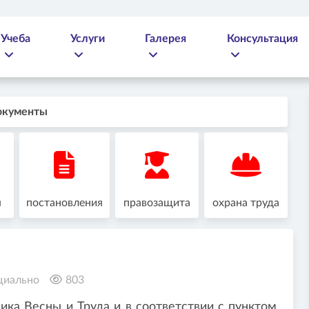
Учеба
Услуги
Галерея
Консультация
окументы
я
постановления
правозащита
охрана труда
циально
803
ника Весны и Труда и в соответствии с пунктом