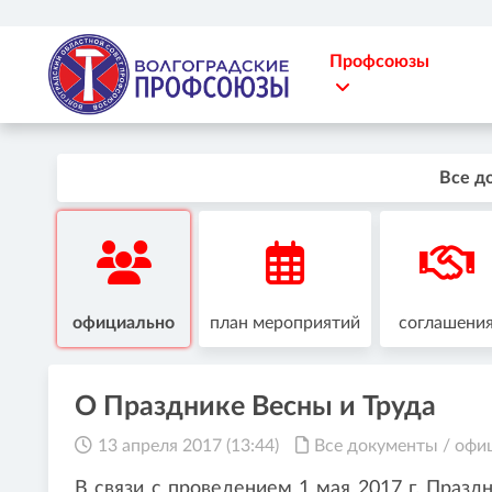
Профсоюзы
Все д
официально
план мероприятий
соглашени
О Празднике Весны и Труда
13 апреля 2017 (13:44)
Все документы
/
офи
В связи с проведением 1 мая 2017 г. Празд