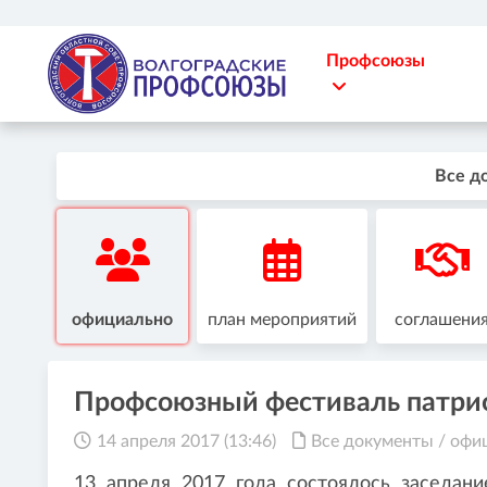
Профсоюзы
Все д
официально
план мероприятий
соглашени
Профсоюзный фестиваль патри
14 апреля 2017 (13:46)
Все документы
/
офи
13 апреля 2017 года состоялось заседан