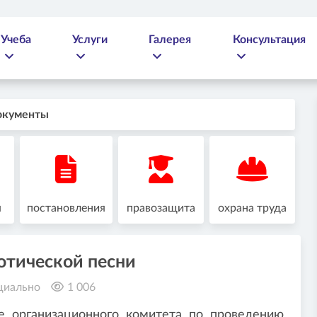
Учеба
Услуги
Галерея
Консультация
окументы
я
постановления
правозащита
охрана труда
отической песни
циально
1 006
ие организационного комитета по проведению