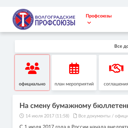
Профсоюзы
Все д
официально
план мероприятий
соглашени
На смену бумажному бюллетен
14 июля 2017 (11:58)
Все документы
/
офици
С 1 июля 2017 года в России начала внедрят