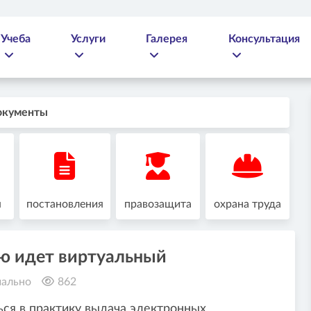
Учеба
Услуги
Галерея
Консультация
окументы
я
постановления
правозащита
охрана труда
ю идет виртуальный
ально
862
ься в практику выдача электронных