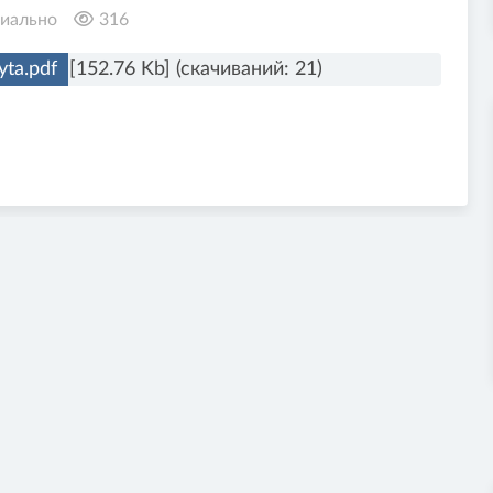
иально
316
yta.pdf
[152.76 Kb] (cкачиваний: 21)