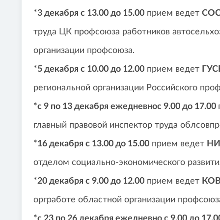
*3 декабря с
13.00 до 15.00
прием ведет
СО
труда ЦК профсоюза работников автосельх
организации профсоюза.
*5 декабря с
10.00 до 12.00
прием ведет
ГУС
региональной организации Российского проф
*с
9 по 13 декабря ежедневно
с
9.00 до 17.00
главный правовой инспектор труда облсовпр
*16 декабря с
13.00 до 15.00
прием ведет
НИ
отделом социально-экономического развити
*20 декабря с
9.00 до 12.00
прием ведет
КО
оргработе областной организации профсоюза
*с 23 по 26 декабря ежедневно с 9.00 до 17.