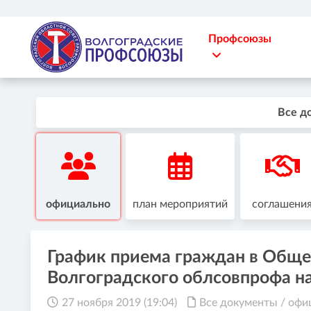
Профсоюзы
Все д
официально
план мероприятий
соглашени
График приема граждан в Общ
Волгоградского облсовпрофа н
27 ноября 2019 (19:04)
Все документы
/
офи