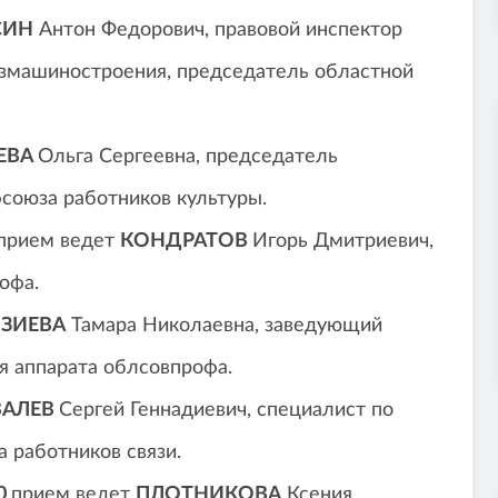
СИН
Антон Федорович, правовой инспектор
озмашиностроения, председатель областной
ЕВА
Ольга Сергеевна, председатель
союза работников культуры.
прием ведет
КОНДРАТОВ
Игорь Дмитриевич,
офа.
ЗИЕВА
Тамара Николаевна, заведующий
я аппарата облсовпрофа.
ВАЛЕВ
Сергей Геннадиевич, специалист по
 работников связи.
00
прием ведет
ПЛОТНИКОВА
Ксения