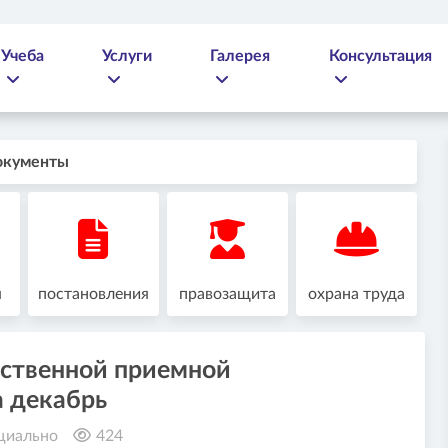
Учеба
Услуги
Галерея
Консультация
окументы
я
постановления
правозащита
охрана труда
ественной приемной
а декабрь
циально
424