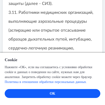
защиты (далее - СИЗ).
3.11. Работники медицинских организаций,
выполняющие аэрозольные процедуры
(аспирацию или открытое отсасывание
образцов дыхательных путей, интубацию,
сердечно-легочную реанимацию,
бронхоскопию), используют:
Cookie
- фильтрующие полумаски (одноразовый
Нажмите «ОК», если вы соглашаетесь с условиями обработки
cookie и данных о поведении на сайте, нужных нам для
респиратор), обеспечивающие фильтрацию
аналитики. Запретить обработку cookie можете через браузер.
Политика в отношении обработки персональных данных.
99% твёрдых и жидких частиц или более
высокий уровень защиты (пневмошлем);
ОК
- очки для защиты глаз или защитный