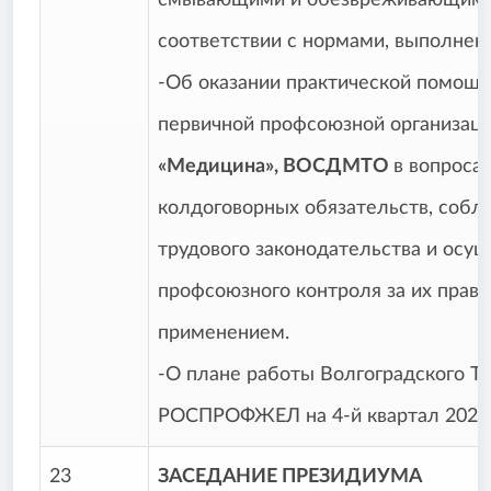
смывающими и обезвреживающими
соответствии с нормами, выполнени
-Об оказании практической помощи
первичной профсоюзной организац
«Медицина», ВОСДМТО
в вопроса
колдоговорных обязательств, соб
трудового законода­тельства и осу
профсоюзного контроля за их прав
применением.
-О плане работы Волгоградского Т
РОСПРОФЖЕЛ на 4-й квартал 2021 
23
ЗАСЕДАНИЕ ПРЕЗИДИУМА