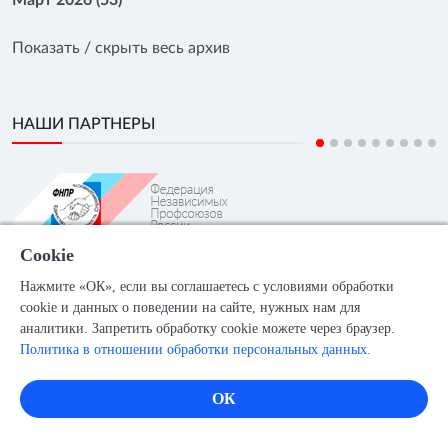
Март 2026 (53)
Показать / скрыть весь архив
НАШИ ПАРТНЕРЫ
Cookie
Нажмите «ОК», если вы соглашаетесь с условиями обработки
ГЛАВНАЯ
О НАС
КОНТАКТЫ
ВАКАНСИИ
cookie и данных о поведении на сайте, нужных нам для
аналитики. Запретить обработку cookie можете через браузер.
Политика в отношении обработки персональных данных.
Соглашение об
Политика в
Положение об
ОК
использовании
отношении
обработке и
официального
обработки
защите