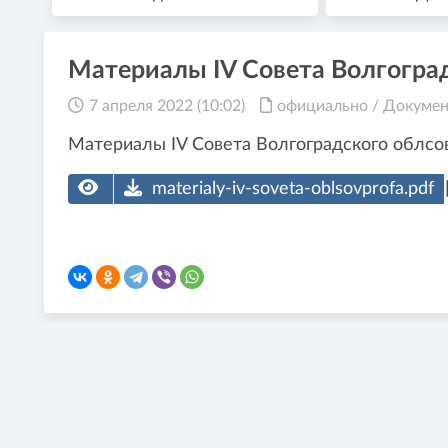
Материалы IV Совета Волгогра
7 апреля 2022 (10:02)
официально
/
Докуме
Материалы IV Совета Волгоградского облсо
materialy-iv-soveta-oblsovprofa.pdf