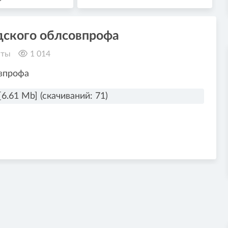
дского облсовпрофа
нты
1 014
впрофа
[6.61 Mb] (cкачиваний: 71)