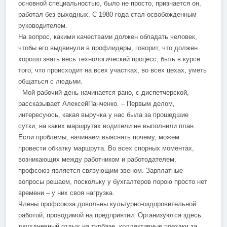
основной специальностью, было не просто, признается он,
работал без выходных. С 1980 года стал освобожденным
руководителем.
На вопрос, какими качествами должен обладать человек,
чтобы его выдвинули в профлидеры, говорит, что должен
хорошо знать весь технологический процесс, быть в курсе
того, что происходит на всех участках, во всех цехах, уметь
общаться с людьми.
- Мой рабочий день начинается рано, с диспетчерской, -
рассказывает АлексейПанченко. – Первым делом,
интересуюсь, какая выручка у нас была за прошедшие
сутки, на каких маршрутах водители не выполнили план.
Если проблемы, начинаем выяснять почему, можем
провести обкатку маршрута. Во всех спорных моментах,
возникающих между работником и работодателем,
профсоюз является связующим звеном. Зарплатные
вопросы решаем, поскольку у бухгалтеров порою просто нет
времени – у них своя нагрузка.
Члены профсоюза довольны культурно-оздоровительной
работой, проводимой на предприятии. Организуются здесь
двухдневный отдых на турбазе, коллективные поездки за