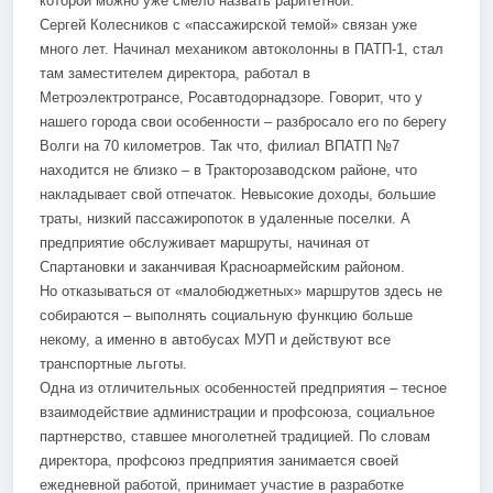
которой можно уже смело назвать раритетной.
Сергей Колесников с «пассажирской темой» связан уже
много лет. Начинал механиком автоколонны в ПАТП-1, стал
там заместителем директора, работал в
Метроэлектротрансе, Росавтодорнадзоре. Говорит, что у
нашего города свои особенности – разбросало его по берегу
Волги на 70 километров. Так что, филиал ВПАТП №7
находится не близко – в Тракторозаводском районе, что
накладывает свой отпечаток. Невысокие доходы, большие
траты, низкий пассажиропоток в удаленные поселки. А
предприятие обслуживает маршруты, начиная от
Спартановки и заканчивая Красноармейским районом.
Но отказываться от «малобюджетных» маршрутов здесь не
собираются – выполнять социальную функцию больше
некому, а именно в автобусах МУП и действуют все
транспортные льготы.
Одна из отличительных особенностей предприятия – тесное
взаимодействие администрации и профсоюза, социальное
партнерство, ставшее многолетней традицией. По словам
директора, профсоюз предприятия занимается своей
ежедневной работой, принимает участие в разработке