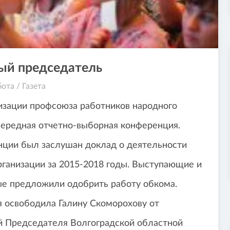
вый председатель
бота
/
Газета
низации профсоюза работников народного
чередная отчетно-выборная конференция.
ции был заслушан доклад о деятельности
рганизации за 2015-2018 годы. Выступающие и
е предложили одобрить работу обкома.
 освободила Галину Скоморохову от
й Председателя Волгоградской областной