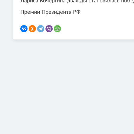
Лариса Кочергина дважды становилась побе
Премии Президента РФ