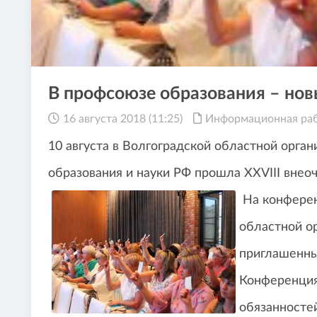
В профсоюзе образования – но
16 августа 2018 (11:25)
Информационная ра
10 августа в Волгоградской областной орга
образования и науки РФ прошла ХXVIII внео
На конферен
областной о
приглашенны
Конференция
обязанносте