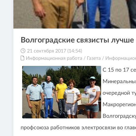
Волгоградские связисты лучше 
21 сентября 2017 (14:54)
Информационная работа
/
Газета
/
Информацион
С 15 по 17 с
Минеральных
очередной т
Макрорегион
Волгоградск
профсоюза работников электросвязи во гла