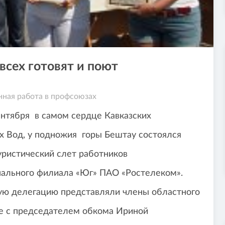
всех готовят и поют
ная работа в профсоюзах
ентября в самом сердце Кавказских
 Вод, у подножия горы Бештау состоялся
уристический слет работников
ального филиала «Юг» ПАО «Ростелеком».
ую делегацию представляли члены областного
ве с председателем обкома Ириной