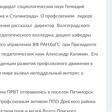
андидат социологических наук Геннадий
на и Сталинграда». О профсоюзном лидере
ления рассказал директор
Волгоградского
едагогического колледжа, доцент кафедры
ого управления ВФ РАНХиГС при Президенте
 педагогических наук Александр Калинин. Его
енденции развития профсоюзного движения в
 мире вызвал неподдельный интерес у
ма ПРВТ отправились в поселок Пятиморск
 с профсоюзным активом ППО Донского района
сетили парк и музей Волго-Донского