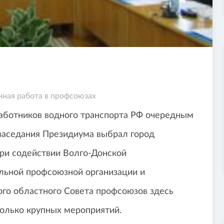
ная работа в профсоюзах
ботников водного транспорта РФ очередным
заседания Президиума выбрал город
При содействии Волго-Донской
ьной профсоюзной организации и
ого областного Совета профсоюзов здесь
олько крупных мероприятий.