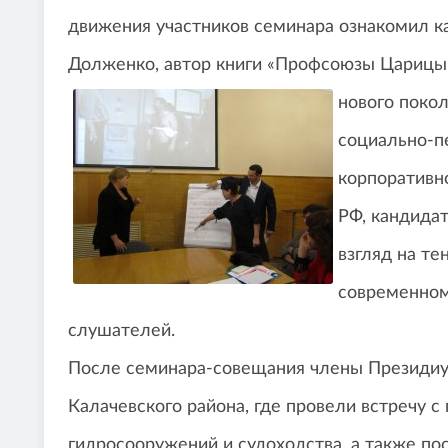
движения участников семинара ознакомил к
Долженко, автор книги «Профсоюзы Царицы
нового поко
социально-п
корпоративн
РФ, кандидат
взгляд на т
современном
слушателей.
После семинара-совещания члены Президиу
Калачевского района, где провели встречу
гидросооружений и судоходства, а также по