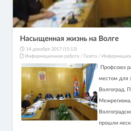
Насыщенная жизнь на Волге
14 декабря 2017 (15:13)
Информационная работа
/
Газета
/
Информацион
Профсоюз ра
местом для 
Волгоград. 
Межрегионал
Волгоградск
прошли неск