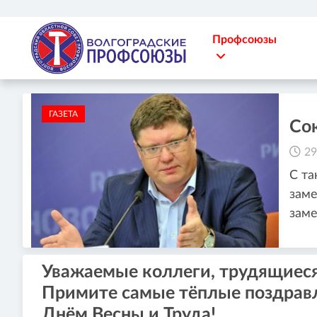
Профсоюзы
ГАЗЕТА
Сок
29
С та
заме
зам
Уважаемые коллеги, трудящиеся
Примите самые тёплые поздравл
Днём Весны и Труда!