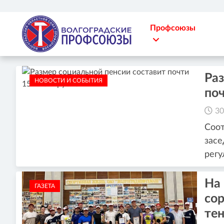
Профсоюзы
Раз
НОВОСТИ И СОБЫТИЯ
поч
30
Соот
засе
регу
На
ГАЗЕТА
со
те