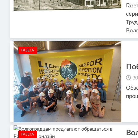
Газе
сери
Труд
Волг
ГАЗЕТА
Поб
30
Обзо
прош
Во
ГАЗЕТА