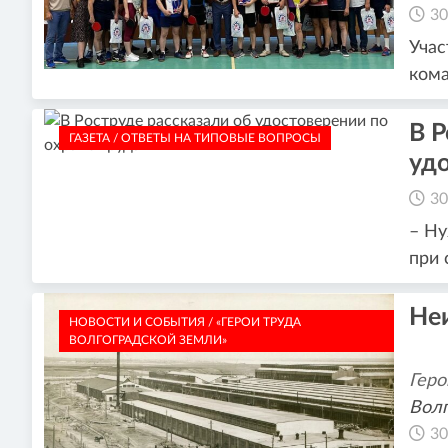
30
Учас
кома
В Р
ГАЗЕТА / ОТВЕТЫ НА ТИПОВЫЕ ВОПРОСЫ
удо
30
– Ну
при 
Не
НОВОСТИ И СОБЫТИЯ / «ГЕРОИ ТРУДА
ВОЛГОГРАДСКОЙ ЗЕМЛИ»
Геро
Волг
30