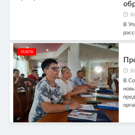
обр
30
В Уп
расс
ГАЗЕТА
Пр
30
В Со
новы
пред
орга