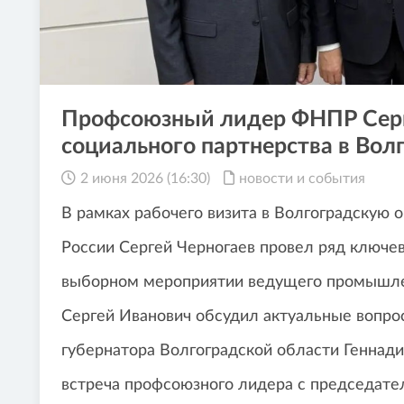
Профсоюзный лидер ФНПР Серг
социального партнерства в Вол
2 июня 2026 (16:30)
новости и события
В рамках рабочего визита в Волгоградскую
России Сергей Черногаев провел ряд ключев
выборном мероприятии ведущего промышле
Сергей Иванович обсудил актуальные вопро
губернатора Волгоградской области Геннад
встреча профсоюзного лидера с председате