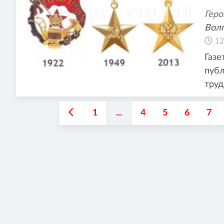
Геро
Волг
12
Газе
публ
труд
1
...
4
5
6
7