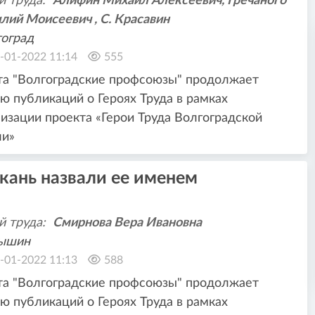
й труда:
Алифин Михаил Алексеевич, Гречаного
лий Моисеевич , С. Красавин
оград
-01-2022 11:14
555
та "Волгоградские профсоюзы" продолжает
ю публикаций о Героях Труда в рамках
изации проекта «Герои Труда Волгоградской
ли»
кань назвали ее именем
й труда:
Смирнова Вера Ивановна
ышин
-01-2022 11:13
588
та "Волгоградские профсоюзы" продолжает
ю публикаций о Героях Труда в рамках