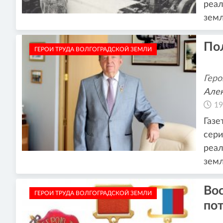
реал
зем
По
ГЕРОИ ТРУДА ВОЛГОГРАДСКОЙ ЗЕМЛИ
Геро
Алек
19
Газе
сери
реал
зем
Вос
ГЕРОИ ТРУДА ВОЛГОГРАДСКОЙ ЗЕМЛИ
по