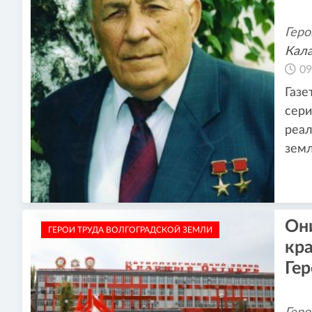
Геро
Кала
09
Газе
сери
реал
зем
Он
ГЕРОИ ТРУДА ВОЛГОГРАДСКОЙ ЗЕМЛИ
кр
Гер