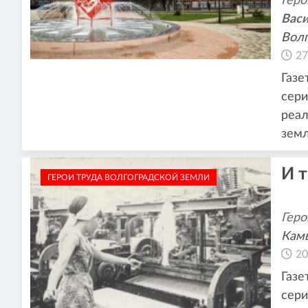
Геро
Васи
Волг
27
Газе
сери
реал
зем
И т
ГЕРОИ ТРУДА ВОЛГОГРАДСКОЙ ЗЕМЛИ
Геро
Кам
20
Газе
сери