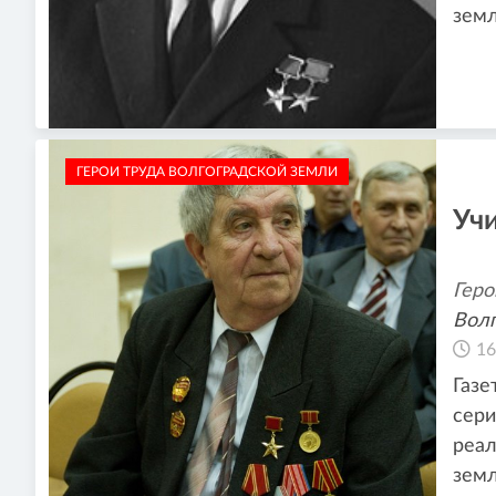
зем
ГЕРОИ ТРУДА ВОЛГОГРАДСКОЙ ЗЕМЛИ
Уч
Геро
Волг
16
Газе
сери
реал
зем