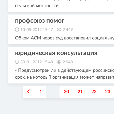
сельской местности
профсоюз помог
10-05-2012 15:47
2 449
Обком АСМ через суд восстановил социальн
юридическая консультация
30-01-2012 15:48
2 948
- Предусмотрен ли в действующем российск
срок, на который организация может направ
1
...
20
21
22
23