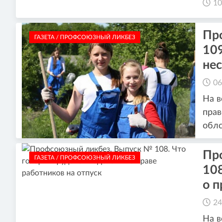
10
Пр
ГАЗЕТА / ПРОФСОЮЗНЫЙ ЛИКБЕЗ
109
не
06
На в
прав
облс
Пр
ГАЗЕТА / ПРОФСОЮЗНЫЙ ЛИКБЕЗ
108
о п
24
На в