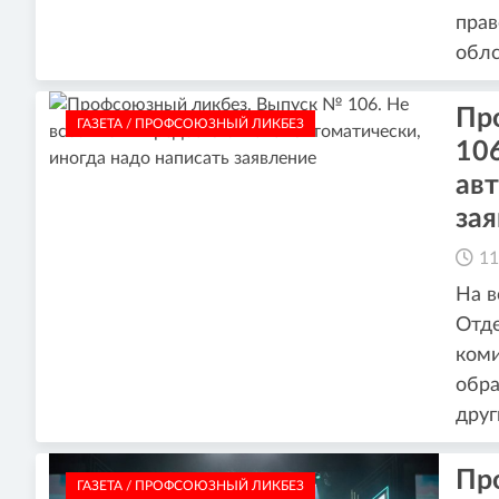
прав
облс
Пр
ГАЗЕТА / ПРОФСОЮЗНЫЙ ЛИКБЕЗ
106
авт
за
11
На в
Отде
коми
обра
друг
Пр
ГАЗЕТА / ПРОФСОЮЗНЫЙ ЛИКБЕЗ