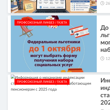
26
ПРОФСОЮЗНЫЙ ЛИКБЕЗ / ГАЗЕТА
До
ль
мог
на
12
Ин
ПРОФСОЮЗНЫЙ ЛИКБЕЗ / ГАЗЕТА
ин
ст
20