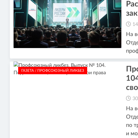
Рас
за
14
На в
Отде
проф
Пр
ГАЗЕТА / ПРОФСОЮЗНЫЙ ЛИКБЕЗ
10
сво
30
На в
Отде
по т
и мо