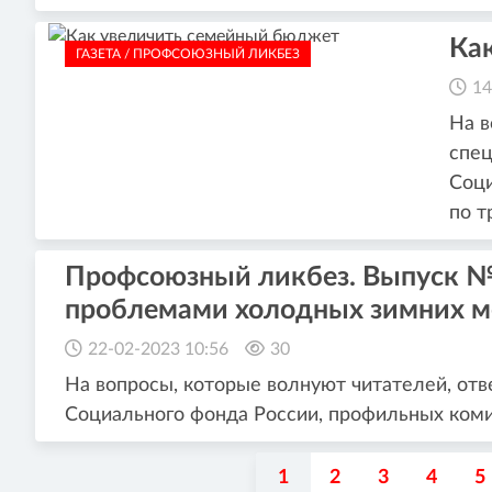
Ка
ГАЗЕТА / ПРОФСОЮЗНЫЙ ЛИКБЕЗ
14
На в
спец
Соци
по т
Профсоюзный ликбез. Выпуск № 
проблемами холодных зимних м
22-02-2023 10:56
30
На вопросы, которые волнуют читателей, от
Социального фонда России, профильных коми
1
2
3
4
5