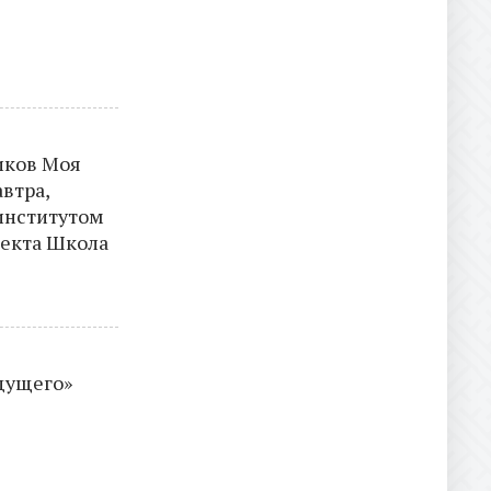
иков Моя
втра,
институтом
оекта Школа
удущего»