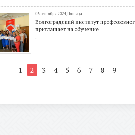
06 сентября 2024, Пятница
Волгоградский институт профсоюзно
приглашает на обучение
...
1
2
3
4
5
6
7
8
9