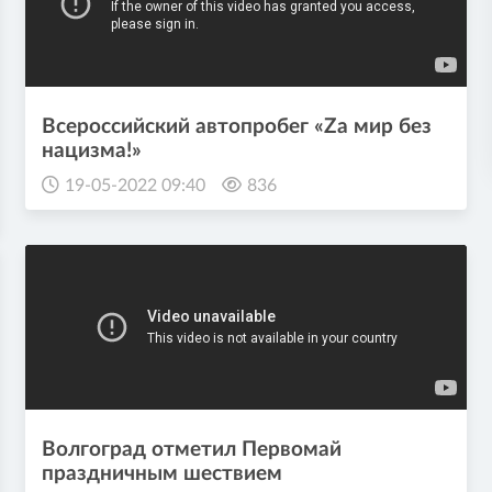
Всероссийский автопробег «Zа мир без
нацизма!»
19-05-2022 09:40
836
Волгоград отметил Первомай
праздничным шествием