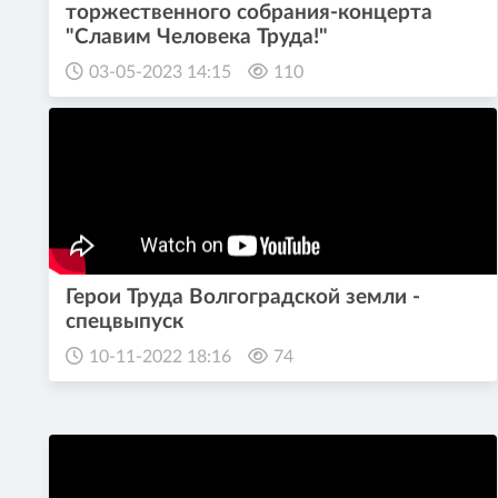
торжественного собрания-концерта
"Славим Человека Труда!"
03-05-2023 14:15
110
Герои Труда Волгоградской земли -
спецвыпуск
10-11-2022 18:16
74