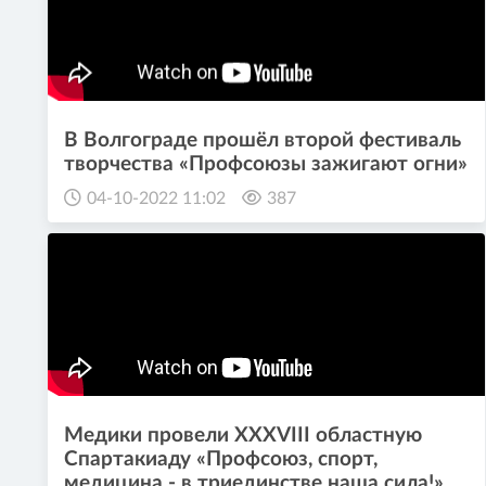
В Волгограде прошёл второй фестиваль
творчества «Профсоюзы зажигают огни»
04-10-2022 11:02
387
Медики провели XXXVIII областную
Спартакиаду «Профсоюз, спорт,
медицина - в триединстве наша сила!»