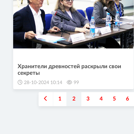
Хранители древностей раскрыли свои
секреты
28-10-2024 10:14
99
1
2
3
4
5
6