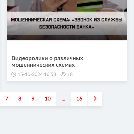
Видеоролики о различных
мошеннических схемах
15-10-2024 16:53
18
7
8
9
10
...
16