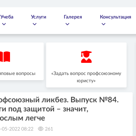
Учеба
Услуги
Галерея
Консультация
иповые вопросы
«Задать вопрос профсоюзному
юристу»
офсоюзный ликбез. Выпуск №84.
и под защитой – значит,
рослым легче
-05-2022 08:22
261