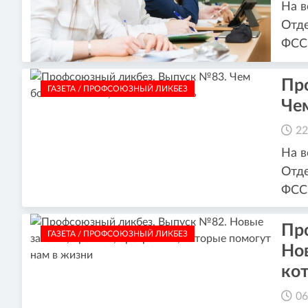
На в
Отде
ФCC 
Пр
ГАЗЕТА / ПРОФСОЮЗНЫЙ ЛИКБЕЗ
Чем
22
На в
Отде
ФСС 
Пр
ГАЗЕТА / ПРОФСОЮЗНЫЙ ЛИКБЕЗ
Но
ко
06