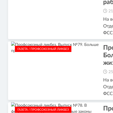
раб
21
На в
Отде
ФCC,
Пр
ГАЗЕТА / ПРОФСОЮЗНЫЙ ЛИКБЕЗ
Бол
жи
25
На в
Отде
ФСС 
Пр
ГАЗЕТА / ПРОФСОЮЗНЫЙ ЛИКБЕЗ