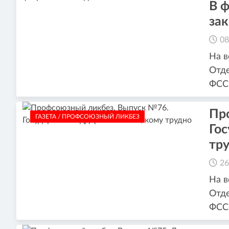
В ф
за
08
На в
Отде
ФСС 
Пр
ГАЗЕТА / ПРОФСОЮЗНЫЙ ЛИКБЕЗ
Гос
тр
26
На в
Отде
ФСС 