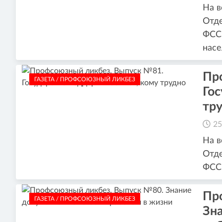
На в
Отде
ФСС 
насе
Пр
ГАЗЕТА / ПРОФСОЮЗНЫЙ ЛИКБЕЗ
Гос
тр
25
На в
Отде
ФСС 
Пр
ГАЗЕТА / ПРОФСОЮЗНЫЙ ЛИКБЕЗ
Зн