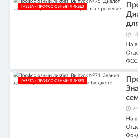
Пр
ГАЗЕТА / ПРОФСОЮЗНЫЙ ЛИКБЕЗ
Ди
дл
13
На в
Отде
ФСС
Пр
ГАЗЕТА / ПРОФСОЮЗНЫЙ ЛИКБЕЗ
Зна
се
24
На в
Отде
Фонд