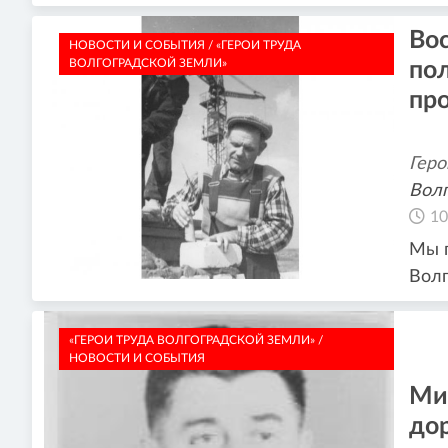
Вос
НОВОСТИ И СОБЫТИЯ / «ГЕРОИ ТРУДА
ВОЛГОГРАДСКОЙ ЗЕМЛИ»
по
пр
Геро
Волг
10
Мы п
Волг
«ГЕРОИ ТРУДА ВОЛГОГРАДСКОЙ ЗЕМЛИ» /
НОВОСТИ И СОБЫТИЯ
Ми
дор