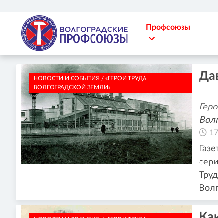
Профсоюзы
Дав
НОВОСТИ И СОБЫТИЯ / «ГЕРОИ ТРУДА
ВОЛГОГРАДСКОЙ ЗЕМЛИ»
Геро
Волг
17
Газе
сери
Труд
Волг
Ка