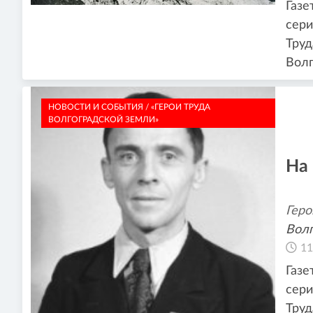
Газе
сери
Труд
Волг
НОВОСТИ И СОБЫТИЯ / «ГЕРОИ ТРУДА
ВОЛГОГРАДСКОЙ ЗЕМЛИ»
На
Геро
Волг
11
Газе
сери
Труд