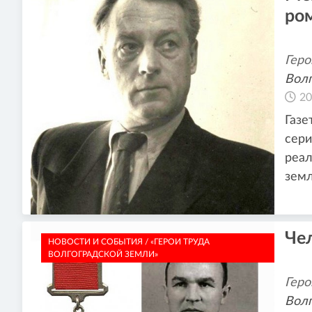
ро
Геро
Волг
20
Газе
сери
реал
зем
Че
НОВОСТИ И СОБЫТИЯ / «ГЕРОИ ТРУДА
ВОЛГОГРАДСКОЙ ЗЕМЛИ»
Геро
Волг