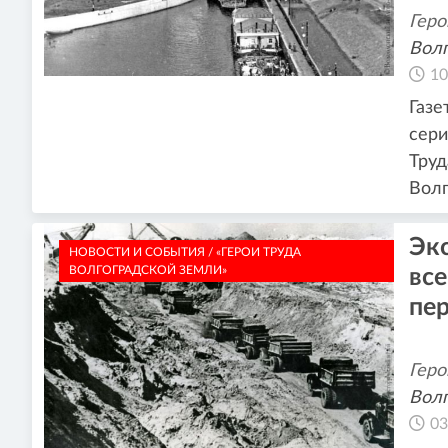
Геро
Волг
10
Газе
сери
Труд
Волг
Эк
НОВОСТИ И СОБЫТИЯ / «ГЕРОИ ТРУДА
ВОЛГОГРАДСКОЙ ЗЕМЛИ»
все
пе
Геро
Волг
03