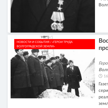
Волг
Во
НОВОСТИ И СОБЫТИЯ / «ГЕРОИ ТРУДА
ВОЛГОГРАДСКОЙ ЗЕМЛИ»
пр
Геро
Волг
16
Газе
сери
реал
зем