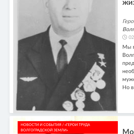
жи
Геро
Волг
02
Мы п
Волг
пред
необ
муже
Но в
НОВОСТИ И СОБЫТИЯ / «ГЕРОИ ТРУДА
ВОЛГОГРАДСКОЙ ЗЕМЛИ»
Мо