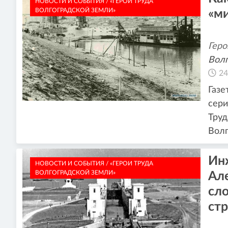
НОВОСТИ И СОБЫТИЯ / «ГЕРОИ ТРУДА
ВОЛГОГРАДСКОЙ ЗЕМЛИ»
«м
Геро
Волг
24
Газе
сери
Труд
Волг
Ин
НОВОСТИ И СОБЫТИЯ / «ГЕРОИ ТРУДА
ВОЛГОГРАДСКОЙ ЗЕМЛИ»
Ал
сл
ст